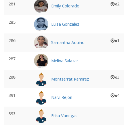
281
2
Emily Colorado
285
Luisa Gonzalez
286
1
Samantha Aquino
287
Melina Salazar
288
3
Montserrat Ramirez
391
4
Naivi Rejon
393
Erika Vanegas