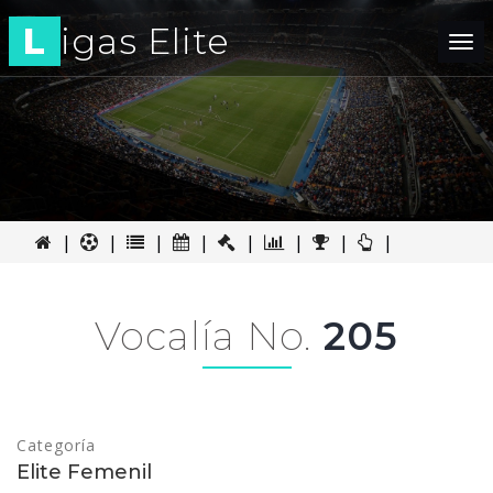
L
igas Elite
Tog
nav
|
|
|
|
|
|
|
|
Vocalía No.
205
Categoría
Elite Femenil