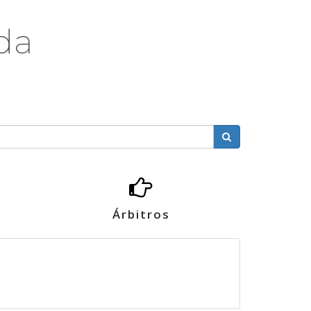
da
Árbitros