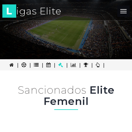
L
igas Elite
Tog
nav
|
|
|
|
|
|
|
|
Sancionados
Elite
Femenil